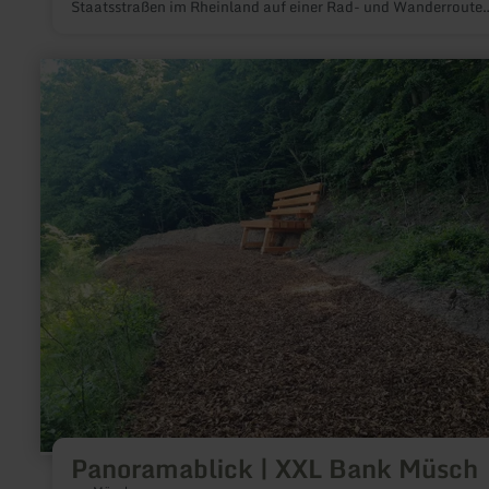
Staatsstraßen im Rheinland auf einer Rad- und Wanderroute
wieder „erfahrbar“ werden. Freilegungen und Rekonstruktion
machen die Straßenbaukunst der Römer sichtbar und erlebbar
mehr
erfahren
zu:
Panoramablick
|
XXL
Bank
Müsch
Panoramablick | XXL Bank Müsch