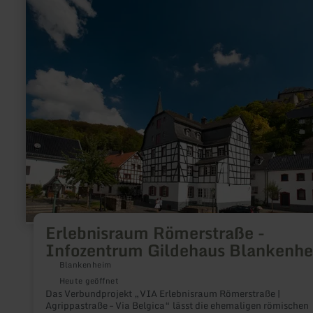
erfahren
zu:
Erlebnisraum
Römerstraße
-
Infozentrum
Gildehaus
Blankenheim
Erlebnisraum Römerstraße -
Infozentrum Gildehaus Blankenh
Blankenheim
Heute geöffnet
Das Verbundprojekt „VIA Erlebnisraum Römerstraße |
Agrippastraße – Via Belgica“ lässt die ehemaligen römischen