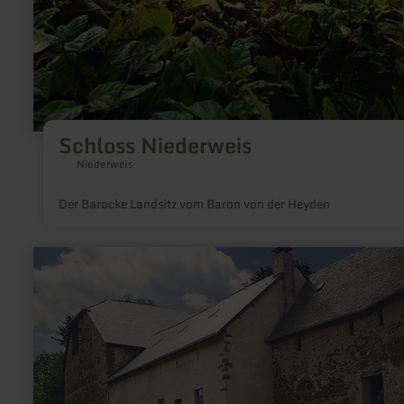
Schloss Niederweis
Niederweis
Der Barocke Landsitz vom Baron von der Heyden
mehr
erfahren
zu:
Unterburg
Lissingen