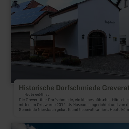
zu:
Historische
Dorfschmiede
Greverath
Historische Dorfschmiede Grevera
Heute geöffnet
Die Greverather Dorfschmiede, ein kleines hübsches Häusche
mitten im Ort, wurde 2014 als Museum eingerichtet und von d
Gemeinde Niersbach gekauft und liebevoll saniert. Heute kü
sich der Verein „Hedelischgippscha Greverath“ um die
Einrichtung.
mehr