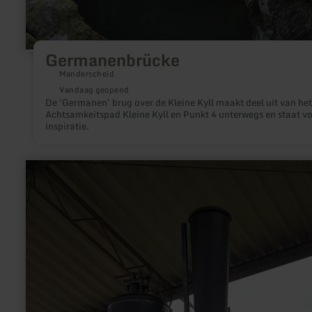
Germanenbrücke
Manderscheid
Vandaag geopend
De 'Germanen' brug over de Kleine Kyll maakt deel uit van het
Achtsamkeitspad Kleine Kyll en Punkt 4 unterwegs en staat v
inspiratie.
meer
informatie
over:
Kleinbahn
Philippsheim
-
Binsfeld
"Schnaufbähnchen"