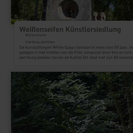
Weißenseifen Künstlersiedlung
Wallersheim
Vandaag gesloten
De kunstzittingen White Soaps bestaat al meer dan 50 jaar. He
gelegen in het midden van de Eifel, omgeven door bos en rust
een hoog plateau boven de Kylltal.De stad met zijn 50 inwone
wordt gekenmerkt door de kunstenaars die hier werken en hun
zichtbare werken.
meer
informatie
over:
Germanenbrücke