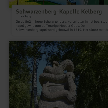
Schwarzenberg-Kapelle Kelberg
Kelberg
Op de 562 m hoge Schwarzenberg, verscholen in het bos, staa
kapel gewijd aan de Treurige Moeder Gods. De
Schwarzenbergkapel werd gebouwd in 1719. Het altaar met d
Pietà in het middengedeelte wordt omlijst door de heiligen
Aloysius (rechts) en Augustinus.
meer
informatie
over:
Weißenseifen
Künstlersiedlung