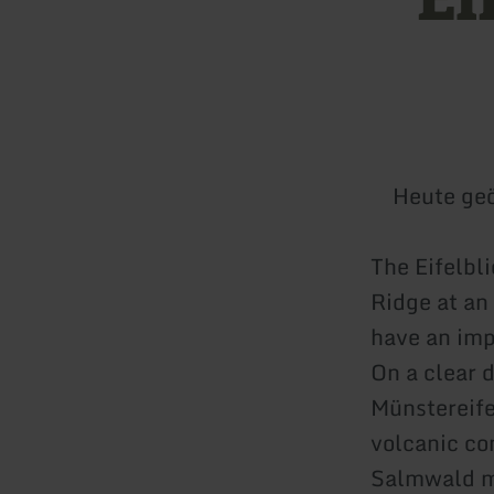
Heute geö
The Eifelbli
Ridge at an
have an imp
On a clear 
Münstereife
volcanic co
Salmwald m