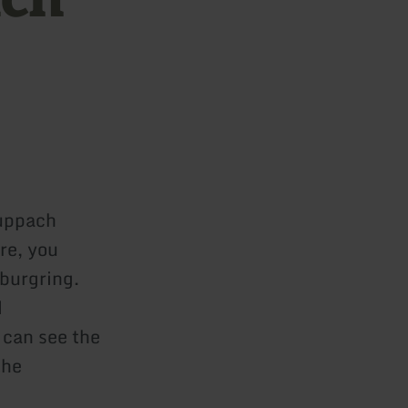
Duppach
re, you
rburgring.
d
 can see the
the