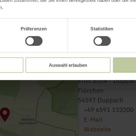
 Daten zusammen, die Sie ihnen bereitgestellt haben oder die s
n.
Präferenzen
Statistiken
Auswahl erlauben
Eifel Blick - Duppa
Flürchen
54597 Duppach
+49 6591 133200
E-Mail
Webseite