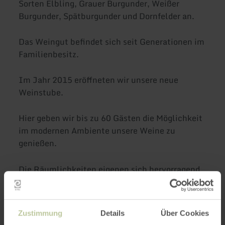
Sorten Elbling, Grauer Burgunder, Weißer
Burgunder, Spätburgunder und Dornfelder an.
Das Weingut befindet sich seit Generationen im
Familienbesitz.
Im Jahr 2015 eröffneten wir unsere neue
Weinstube.
Hier geben wir bis zu 60 Gästen die Möglichkeit
im modernen Ambiente unsere Weine zu
genießen.
Die Räumlichkeiten eigenen sich hervorragend
für Weinproben, Familienfeiern, Betriebsfeiern,
Hochzeiten und Seminare.
Zustimmung
Details
Über Cookies
In den Sommermonaten steht Ihnen eine