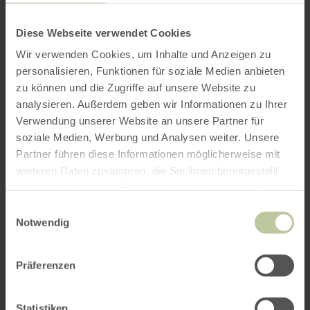
neugestaltete Sonnenterasse zur Verfügung.
Diese Webseite verwendet Cookies
Wir verwenden Cookies, um Inhalte und Anzeigen zu
personalisieren, Funktionen für soziale Medien anbieten
Auf Wunsch organisieren wir Ihre komplette
zu können und die Zugriffe auf unsere Website zu
Feier, sprechen Sie uns einfach an!
analysieren. Außerdem geben wir Informationen zu Ihrer
Verwendung unserer Website an unsere Partner für
soziale Medien, Werbung und Analysen weiter. Unsere
Weitere Infos
Partner führen diese Informationen möglicherweise mit
weiteren Daten zusammen, die Sie ihnen bereitgestellt
haben oder die sie im Rahmen Ihrer Nutzung der Dienste
gesammelt haben.
Einwilligungsauswahl
Notwendig
Merkmale / Besonderheiten
Präferenzen
Kategorien
Platzangebot
Statistiken