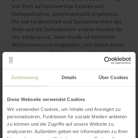
viel Wert auf hochwertige Zutaten und
hochqualitative, geschmackvolle Ergebnisse.
Mit viel Leidenschaft und Sympathie steht das
Wohl und die Zufriedenheit unserer Kunden für
uns Vordergrund. Jeder Kunde ist herzlichst
Willkommen und eingeladen, sich selbst davon
zu überzeugen. Wir freuen uns auf Ihren Besuch
oder Ihre Bestellung!
Zustimmung
Details
Über Cookies
Weitere Infos
Diese Webseite verwendet Cookies
Wir verwenden Cookies, um Inhalte und Anzeigen zu
personalisieren, Funktionen für soziale Medien anbieten
Öffnungszeiten
zu können und die Zugriffe auf unsere Website zu
analysieren. Außerdem geben wir Informationen zu Ihrer
Merkmale / Besonderheiten