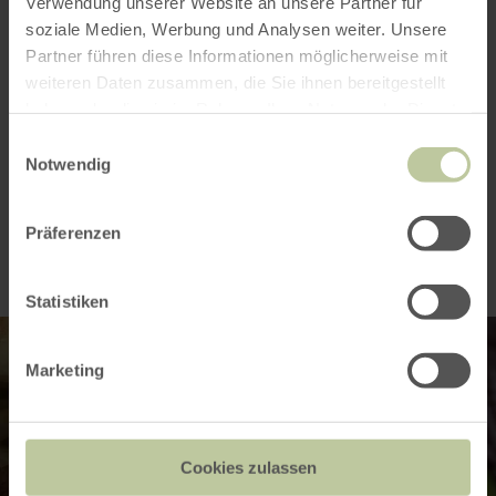
Verwendung unserer Website an unsere Partner für
soziale Medien, Werbung und Analysen weiter. Unsere
Kategorien
Partner führen diese Informationen möglicherweise mit
weiteren Daten zusammen, die Sie ihnen bereitgestellt
Platzangebot
haben oder die sie im Rahmen Ihrer Nutzung der Dienste
gesammelt haben.
Einwilligungsauswahl
Notwendig
Impressionen
Präferenzen
Statistiken
Marketing
Cookies zulassen