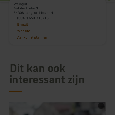
Weingut
Auf der Fröhn 3
54308 Langsur-Metzdorf
(0049) 6501/13713
E-mail
Website
Aankomst plannen
Dit kan ook
interessant zijn
meer
meer
informatie
inform
over:
over: