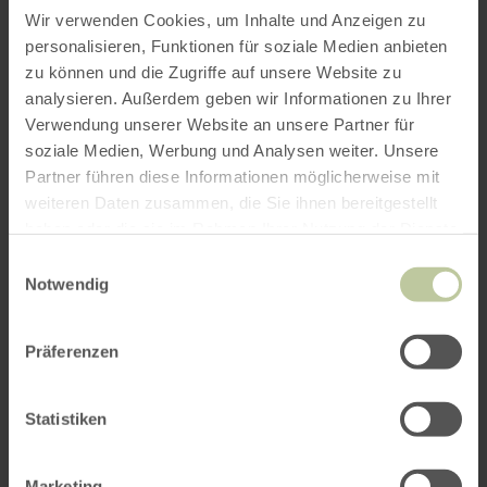
Wir verwenden Cookies, um Inhalte und Anzeigen zu
op verzoek kunnen we uw hele feest
personalisieren, Funktionen für soziale Medien anbieten
organiseren, neem gewoon contact met ons op!
zu können und die Zugriffe auf unsere Website zu
analysieren. Außerdem geben wir Informationen zu Ihrer
Verwendung unserer Website an unsere Partner für
Meer informatie
soziale Medien, Werbung und Analysen weiter. Unsere
Partner führen diese Informationen möglicherweise mit
weiteren Daten zusammen, die Sie ihnen bereitgestellt
haben oder die sie im Rahmen Ihrer Nutzung der Dienste
gesammelt haben.
Einwilligungsauswahl
Kenmerken / bijzonderheden
Notwendig
Categorieën
Präferenzen
Aantal zitplaatsen
Statistiken
Marketing