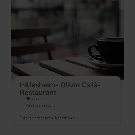
Hillesheim-
Strec
Olivin
Café-
Restaurant
Hillesheim- Olivin Café-
Restaurant
Hillesheim
Vandaag geopend
G
Griekse gerechten, kegelbaan
v
k
v