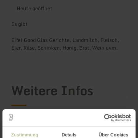
Heute geöffnet
Es gibt
Eifel Good Glas Gerichte, Landmilch, Fleisch,
Eier, Käse, Schinken, Honig, Brot, Wein uvm.
Weitere Infos
Merkmale / Besonderheiten
Zustimmung
Details
Über Cookies