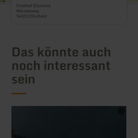
Friedhof Ellscheid
Mürmesweg
54552 Ellscheid
Das könnte auch
noch interessant
sein
mehr
mehr
erfahren
erfah
zu:
zu:
Reuth
Hotel
-
Resta
Gasthaus
"Athe
Hubertus