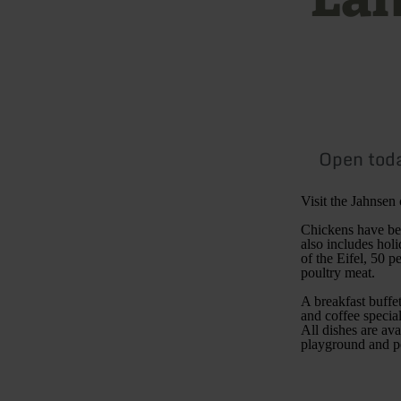
Open tod
Visit the Jahnsen 
Chickens have bee
also includes holi
of the Eifel, 50 
poultry meat.
A breakfast buffe
and coffee special
All dishes are ava
playground and pe