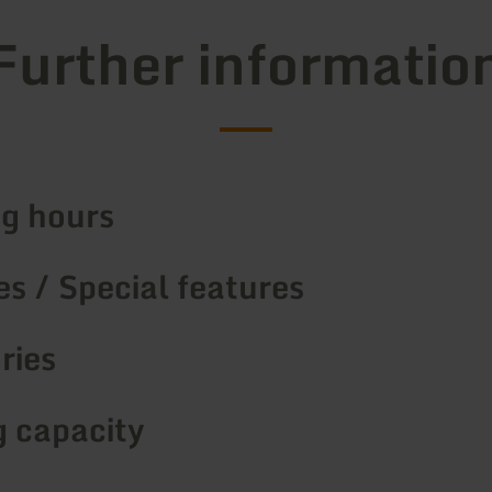
Further informatio
g hours
s / Special features
ries
g capacity