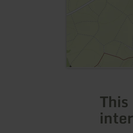
This
inte