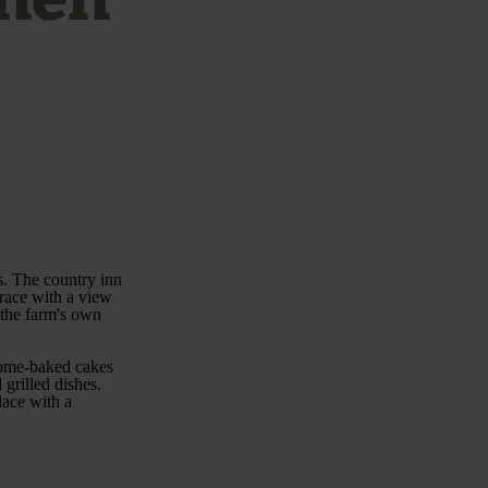
s. The country inn
rrace with a view
 the farm's own
 home-baked cakes
 grilled dishes.
lace with a