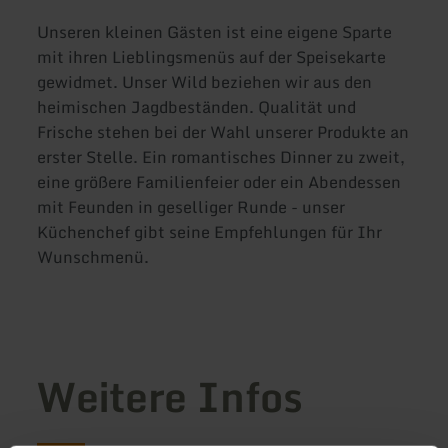
Unseren kleinen Gästen ist eine eigene Sparte
mit ihren Lieblingsmenüs auf der Speisekarte
gewidmet. Unser Wild beziehen wir aus den
heimischen Jagdbeständen. Qualität und
Frische stehen bei der Wahl unserer Produkte an
erster Stelle. Ein romantisches Dinner zu zweit,
eine größere Familienfeier oder ein Abendessen
mit Feunden in geselliger Runde - unser
Küchenchef gibt seine Empfehlungen für Ihr
Wunschmenü.
Weitere Infos