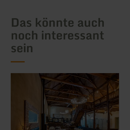
Das könnte auch
noch interessant
sein
mehr
mehr
erfahren
erfah
zu:
zu:
Restaurant
Hotel
Schloss
Resta
Niederweis
"Zum
Schw