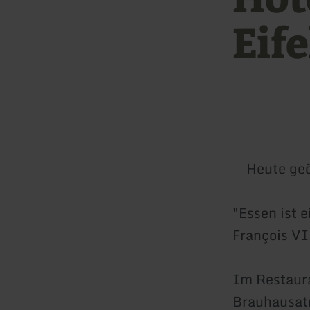
Eif
Heute geö
"Essen ist e
François VI
Im Restaura
Brauhausatm