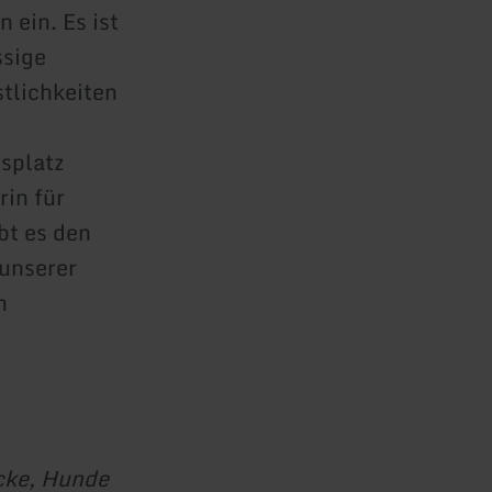
ein. Es ist
ssige
tlichkeiten
gsplatz
rin für
bt es den
unserer
h
cke, Hunde