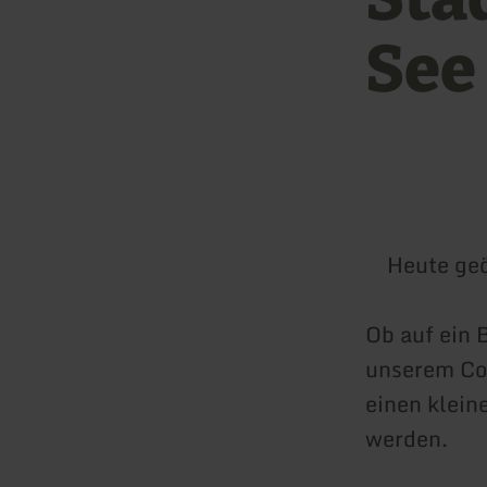
See
Heute geö
Ob auf ein 
unserem Coc
einen klein
werden.