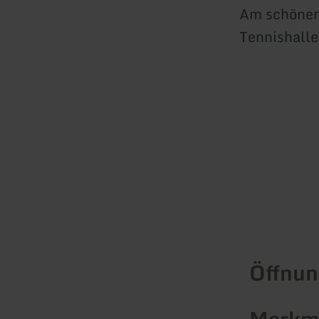
Am schönen 
Tennishalle
Öffnun
Merkma