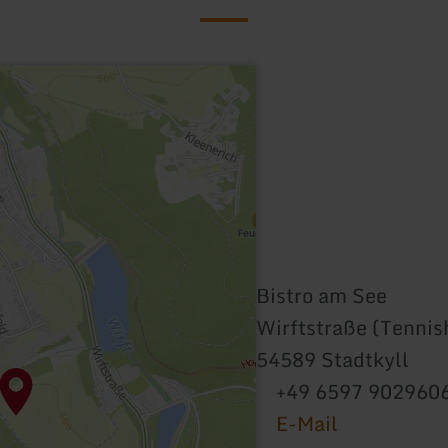
Bistro am See
Wirftstraße (Tennis
54589 Stadtkyll
+49 6597 902960
E-Mail