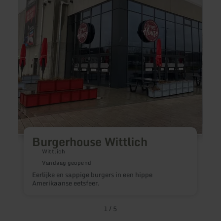
A
Burgerhouse Wittlich
Wittlich
D
Vandaag geopend
p
Eerlijke en sappige burgers in een hippe
i
Amerikaanse eetsfeer.
1
/
5