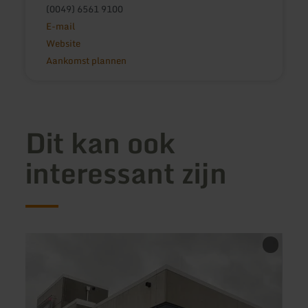
(0049) 6561 9100
E-mail
Website
Aankomst plannen
Dit kan ook
interessant zijn
meer
meer
informatie
inform
over:
over:
Burgerhouse
Ali's
Wittlich
Pizzer