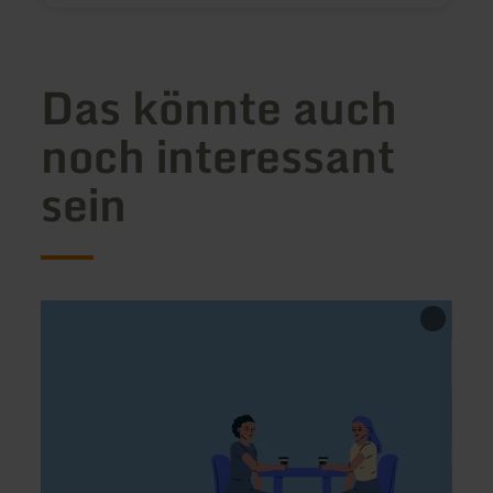
Das könnte auch
noch interessant
sein
mehr
mehr
erfahren
erfah
zu:
zu:
Restaurant
Seppi'
Zagreb
Eck