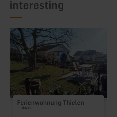
interesting
learn
learn
more
more
about:
about
Ferienwohnung
Kurpa
Thielen
Ferienwohnung Thielen
Badem