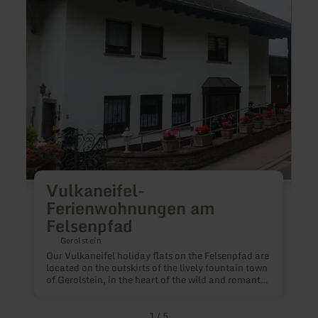
Felsenpfad
Vulkaneifel-
Ferienwohnungen am
Felsenpfad
V
Gerolstein
m
Our Vulkaneifel holiday flats on the Felsenpfad are
m
located on the outskirts of the lively fountain town
Y
of Gerolstein, in the heart of the wild and romantic
p
Vulkaneifel. It is only a few metres from our front
l
door to the start of the Gerolstein Rock Trail.
T
Winding paths, forest and unspoilt nature
1
/
5