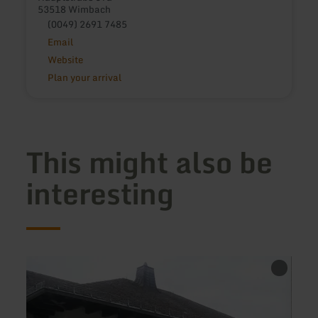
53518 Wimbach
(0049) 2691 7485
Email
Website
Plan your arrival
This might also be
interesting
learn
learn
more
more
about:
about
Vulkaneifel-
Jugen
Ferienwohnungen
Mons
am
Harga