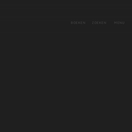
tie
BOEKEN
ZOEKEN
MENU