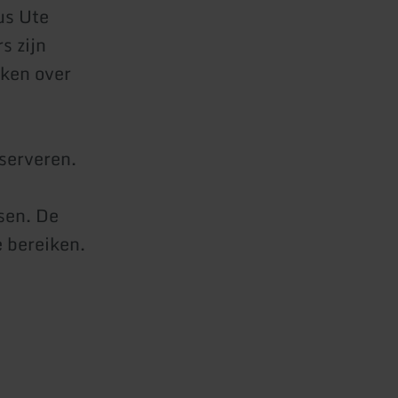
us Ute
s zijn
ken over
eserveren.
sen. De
 bereiken.