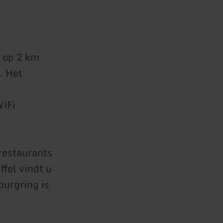
t op 2 km
. Het
WiFi
 restaurants
fel vindt u
burgring is