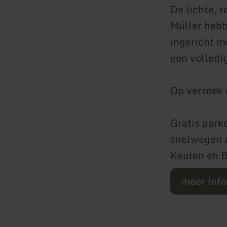
De lichte, 
Müller hebb
ingericht m
een volledi
Op verzoek 
Gratis park
snelwegen A
Keulen en B
meer inf