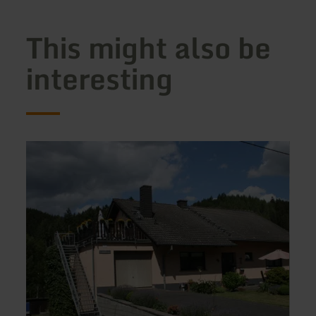
This might also be
interesting
learn
learn
more
more
about:
about
Ferienwohnung
Ferie
Hockelmann
Felse