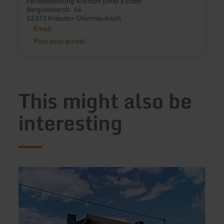
Ferienwohnung Kraftort unter Eichen
Bergsteinerstr. 46
52372 Kreuzau-Obermaubach
Email
Plan your arrival
This might also be
interesting
learn
learn
more
more
about:
about
Ferienwohnung
Pünde
Kläs
-
Haus