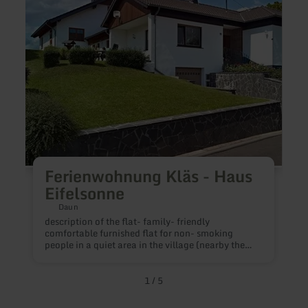
Eifelsonne
D
Ferienwohnung Kläs - Haus
a
k
Eifelsonne
a
k
Daun
a
description of the flat- family- friendly
T
comfortable furnished flat for non- smoking
c
people in a quiet area in the village (nearby the
a
forest)- separate entrance, next to the "Maare-
s
Mosel- Radweg" (biking) and the "Eifelsteig"
b
(hiking, walking) in the heart of the beautiful
1
/
5
w
Vulkaneifel- ideal for 1-3 people (plus bed for
children)- whole flat on one floor- terrace to the