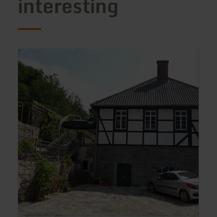
interesting
learn
learn
more
more
about:
about
Ferienwohnungen
Hotel
Wasserkraftwerk
Roeb
Zum
alten
Fritz