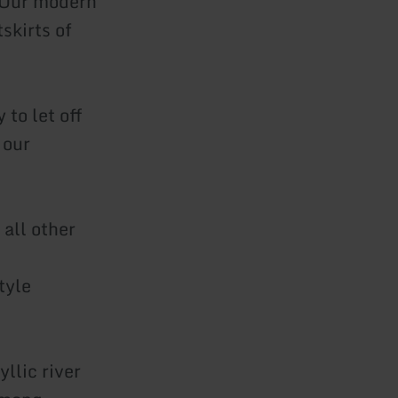
. Our modern
skirts of
to let off
 our
 all other
tyle
yllic river