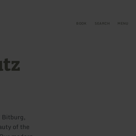
BOOK
SEARCH
MENU
utz
f Bitburg,
auty of the