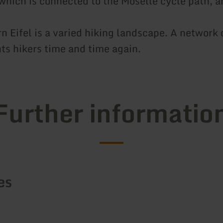
which is connected to the Moselle cycle path, 
n Eifel is a varied hiking landscape. A network 
hts hikers time and time again.
Further informatio
es