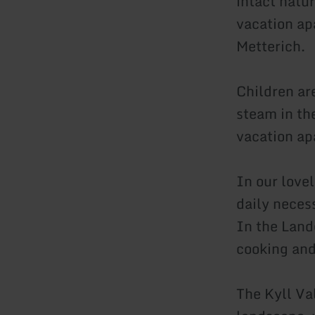
intact natu
vacation apa
Metterich.
Children ar
steam in th
vacation ap
In our lovel
daily necess
In the Land
cooking and
The Kyll Val