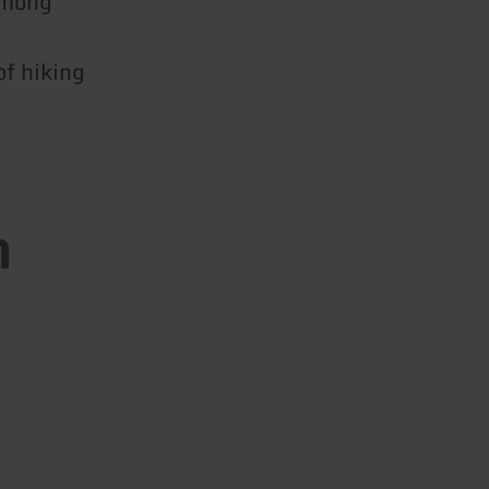
among
of hiking
n