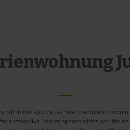
Skip to main content
Skip to search
Skip to main navigation
Skip to footer
rienwohnung J
a hill in the Kyll valley near the district town o
fers attractive leisure opportunities and the be