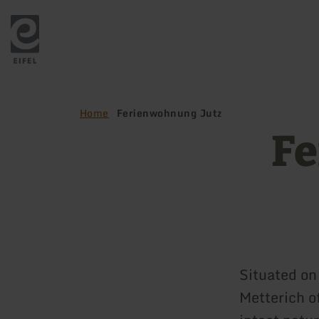
Back
to
home
page
Home
Ferienwohnung Jutz
Fe
Situated on 
Metterich of