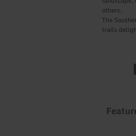
landscape, 
others.
The Souther
trails delig
Featur