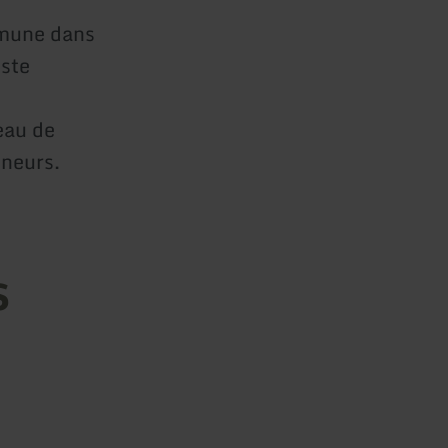
ommune dans
iste
eau de
nneurs.
s