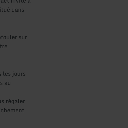
act invite à
itué dans
éfouler sur
tre
 les jours
es au
s régaler
aîchement