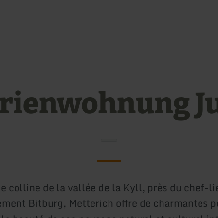
Aller au contenu princi
Aller à la recherche
Aller à la navigation pr
Aller au pied de page
rienwohnung J
e colline de la vallée de la Kyll, près du chef-li
ement Bitburg, Metterich offre de charmantes po