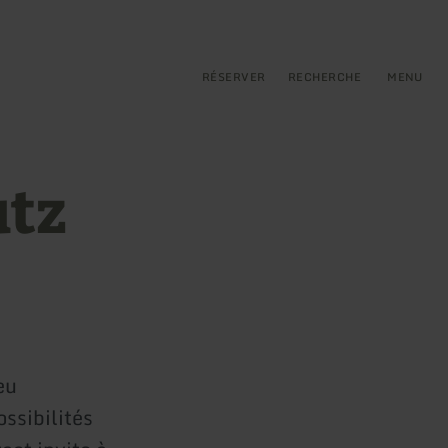
pal
incipale
RÉSERVER
RECHERCHE
MENU
utz
eu
ssibilités