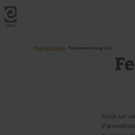
Retour
à
la
page
d'accueil
Page d'accueil
Ferienwohnung Jutz
Fe
Situé sur un
d'arrondiss