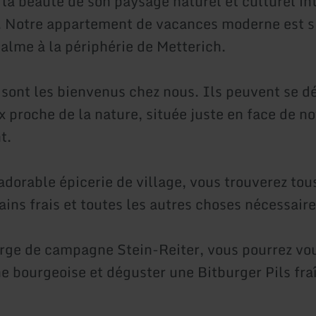
t la beauté de son paysage naturel et culturel int
r. Notre appartement de vacances moderne est s
calme à la périphérie de Metterich.
 sont les bienvenus chez nous. Ils peuvent se d
ux proche de la nature, située juste en face de no
t.
dorable épicerie de village, vous trouverez tous
ains frais et toutes les autres choses nécessair
rge de campagne Stein-Reiter, vous pourrez vou
ne bourgeoise et déguster une Bitburger Pils fr