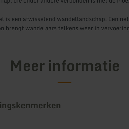
chap, die onder andere verbonden is met de Moe
el is een afwisselend wandellandschap. Een ne
 brengt wandelaars telkens weer in vervoering
Meer informatie
tingskenmerken