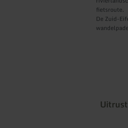
rivierlands
fietsroute.
De Zuid-Eif
wandelpaden
Uitrus