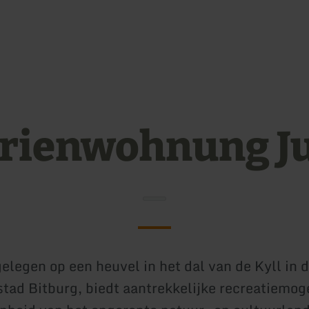
Ga naar de hoofdinhoud
Ga naar de zoekfunctie
Ga naar de hoofdnaviga
Ga naar de voettekst
rienwohnung J
gelegen op een heuvel in het dal van de Kyll in 
sstad Bitburg, biedt aantrekkelijke recreatiemo