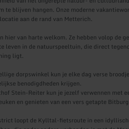
nheid van het ongerepte natuur- en cultuurlan
om te blijven hangen. Onze moderne vakantiewon
 locatie aan de rand van Metterich.
jn hier van harte welkom. Ze hebben volop de g
te leven in de natuurspeeltuin, die direct tegen
ing ligt.
ellige dorpswinkel kun je elke dag verse broodje
lijkse benodigdheden krijgen.
hof Stein-Reiter kun je jezelf verwennen met e
keuken en genieten van een vers getapte Bitburge
trict loopt de Kylltal-fietsroute in een idyllisch