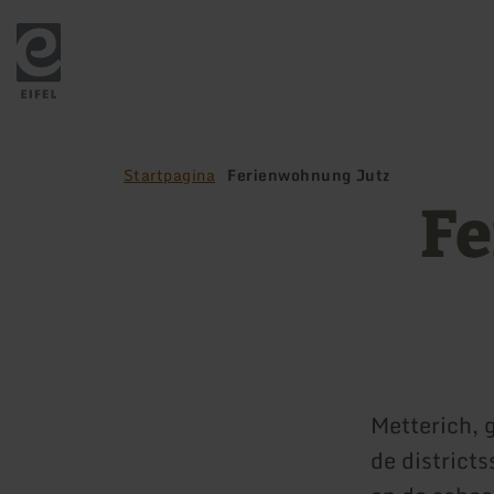
Terug
naar
de
startpagina
Startpagina
Ferienwohnung Jutz
Fe
Metterich, 
de district