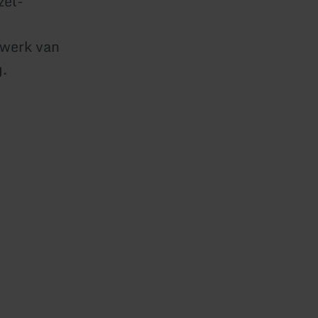
zel-
twerk van
.