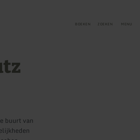
tie
BOEKEN
ZOEKEN
MENU
utz
de buurt van
gelijkheden