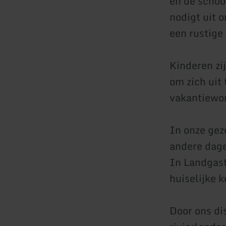
en de schoo
nodigt uit 
een rustige
Kinderen zi
om zich uit 
vakantiewon
In onze gez
andere dage
In Landgast
huiselijke 
Door ons dis