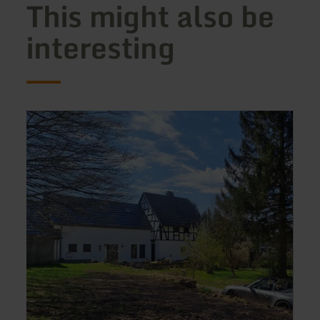
This might also be
interesting
learn
learn
more
more
about:
about
Haus
Miche
Burg
Wohlf