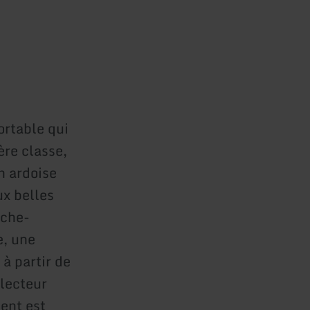
ortable qui
ère classe,
n ardoise
ux belles
èche-
e, une
à partir de
 lecteur
ment est