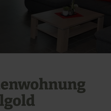
ienwohnung
elgold