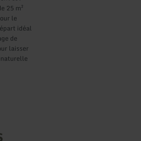
 de 25 m²
our le
départ idéal
age de
our laisser
 naturelle
s