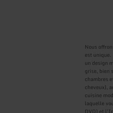
Nous offron
est unique.
un design m
grise, bien 
chambres et
cheveux), a
cuisine mod
laquelle vo
DVD) et l'In