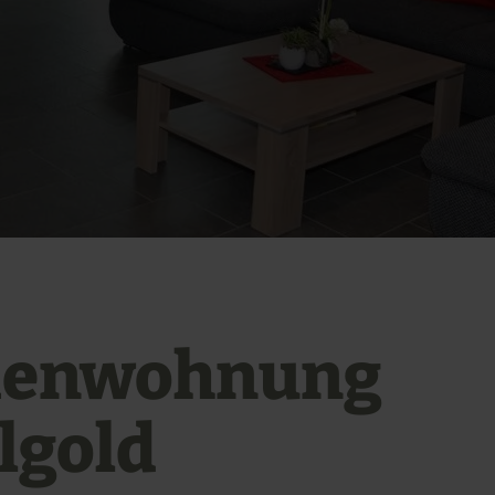
ienwohnung
elgold