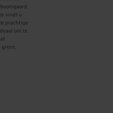
n boomgaard
er vindt u
ze prachtige
Ideaal om te
het
 grens.