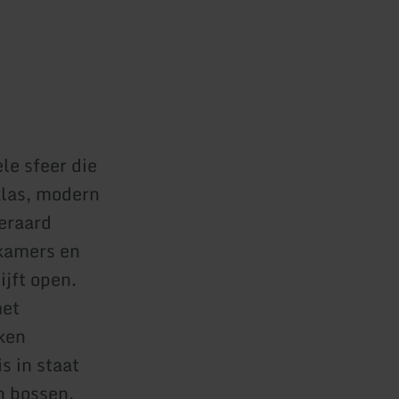
e sfeer die
klas, modern
teraard
pkamers en
jft open.
met
jken
s in staat
n bossen.