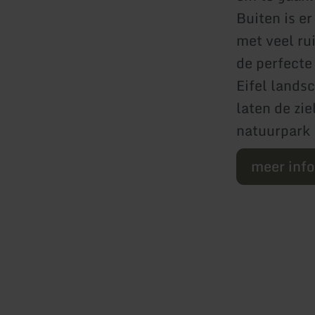
Buiten is e
met veel rui
de perfecte
Eifel lands
laten de zi
natuurpark 
meer inf