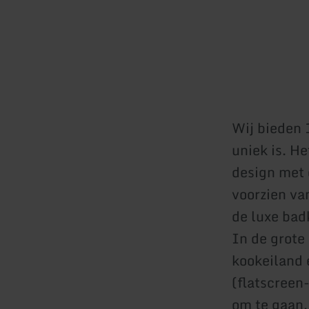
Wij bieden 
uniek is. H
design met o
voorzien va
de luxe bad
In de grote
kookeiland 
(flatscreen-
om te gaan.