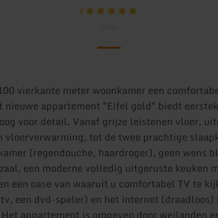
F
100 vierkante meter woonkamer een comfortabel
et nieuwe appartement "Eifel gold" biedt eerste
og voor detail. Vanaf grijze leistenen vloer, ui
n vloerverwarming, tot de twee prachtige slaa
kamer (regendouche, haardroger), geen wens bli
 zaal, een moderne volledig uitgeruste keuken 
en een oase van waaruit u comfortabel TV te ki
tv, een dvd-speler) en het internet (draadloos) i
 Het appartement is omgeven door weilanden e