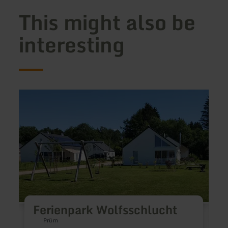
This might also be
interesting
learn
learn
more
more
about:
about
Ferienpark
Haus
Wolfsschlucht
Burgb
Ferienpark Wolfsschlucht
Prüm