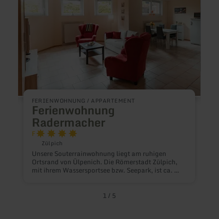
H
FERIENWOHNUNG / APPARTEMENT
Ferienwohnung
Dü
Radermacher
w
F
i
Kö
Zülpich
e
Unsere Souterrainwohnung liegt am ruhigen
D
Ortsrand von Ülpenich. Die Römerstadt Zülpich,
H
mit ihrem Wassersportsee bzw. Seepark, ist ca. 4
S
km entfernt und bietet zahlreiche
M
Freizeitmöglichkeiten für Familien
a
1
/
5
Z
S
s