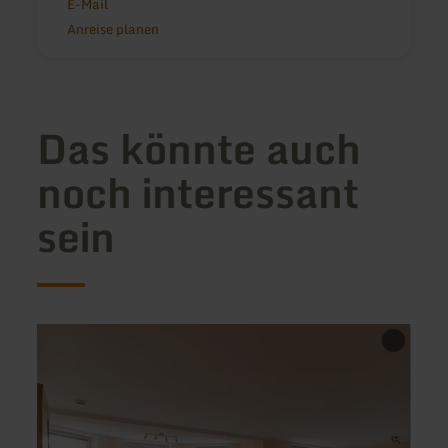
E-Mail
Anreise planen
Das könnte auch
noch interessant
sein
mehr
mehr
erfahren
erfah
zu:
zu:
Ferienwohnung
Dorin
Radermacher
Hotel
Düre