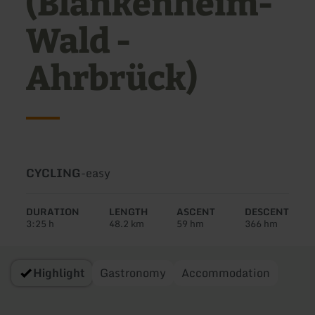
(Blankenheim-
Wald -
Ahrbrück)
Type
Difficulty:
CYCLING
-
easy
of
tour:
DURATION
LENGTH
ASCENT
DESCENT
3:25 h
48.2 km
59 hm
366 hm
Highlight
Gastronomy
Accommodation