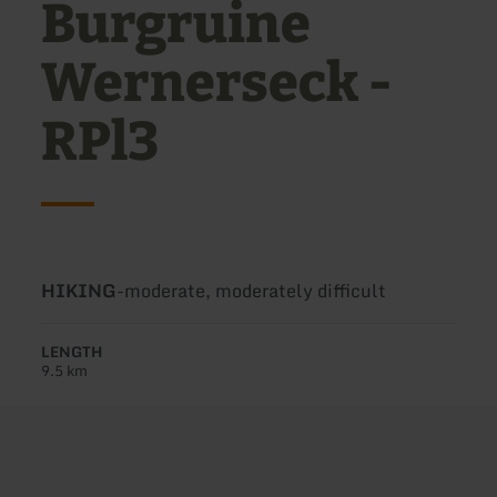
Burgruine
Wernerseck -
RPl3
Type
Difficulty:
HIKING
-
moderate, moderately difficult
of
tour:
LENGTH
9.5 km