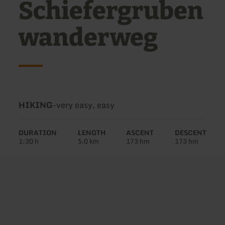
Schiefergruben
wanderweg
Type
Difficulty:
HIKING
-
very easy, easy
of
tour:
DURATION
LENGTH
ASCENT
DESCENT
1:30 h
5.0 km
173 hm
173 hm