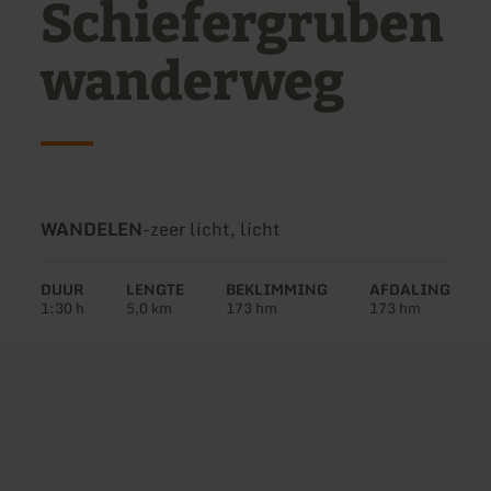
Schiefergruben
wanderweg
Soort
Moeilijkheidsgraad:
WANDELEN
-
zeer licht, licht
tour:
DUUR
LENGTE
BEKLIMMING
AFDALING
1:30 h
5,0 km
173 hm
173 hm