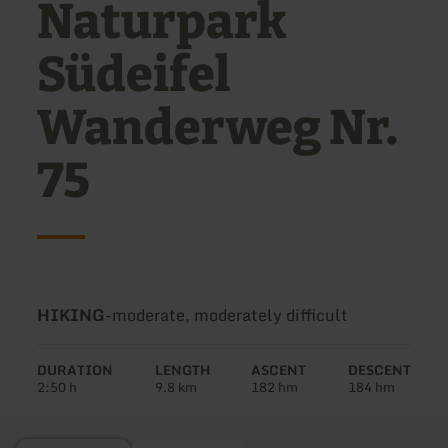
Naturpark
Südeifel
Wanderweg Nr.
75
Type
Difficulty:
HIKING
-
moderate, moderately difficult
of
tour:
DURATION
LENGTH
ASCENT
DESCENT
2:50 h
9.8 km
182 hm
184 hm