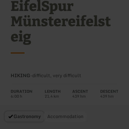
EifelSpur
Münstereifelst
eig
Type
Difficulty:
HIKING
-
difficult, very difficult
of
tour:
DURATION
LENGTH
ASCENT
DESCENT
6:00 h
21.4 km
439 hm
439 hm
Gastronomy
Accommodation