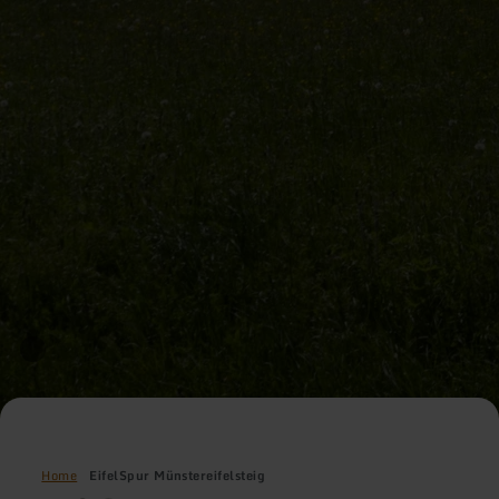
Home
EifelSpur Münstereifelsteig