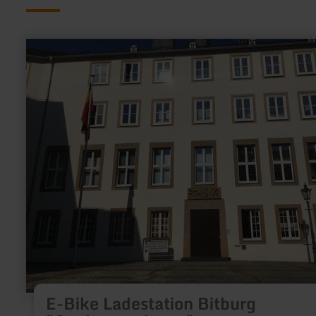
learn
more
about:
E-
Bike
Ladestation
Bitburg
"Stadtverwaltung"
E-Bike Ladestation Bitburg