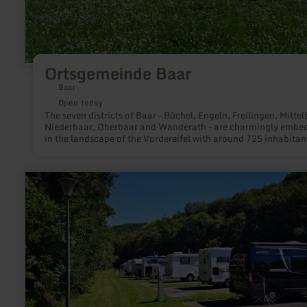
Ortsgemeinde Baar
Baar
Open today
The seven districts of Baar – Büchel, Engeln, Freilingen, Mittel
Niederbaar, Oberbaar and Wanderath – are charmingly embe
in the landscape of the Vordereifel with around 725 inhabitan
Characterized by the ridges and valleys of the Eifel, there are
magnificent views as well as idyllic forest areas at the foot of 
"Hohe Acht" not far from the Nürburgring.
learn
more
about:
Wohnmobilstellplatz
Prüm