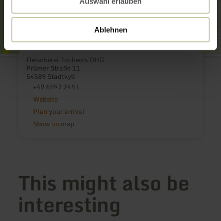
Auswahl erlauben
Ablehnen
Fleischerei Juchems OHG
Prümer Straße 11
54589 Stadtkyll
+49 6597 2451
Website
Plan your arrival
Show on map
This might also be
interesting