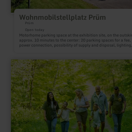
Wohnmobilstellplatz Prüm
Prüm
Open today
Motorhome parking space at the exhibition site, on the outskir
approx. 10 minutes to the center: 20 parking spaces for a fee,
power connection, possibility of supply and disposal, lighting
dogs allowed, WiFi
learn
more
about:
Ich
bin
der
Waldrand