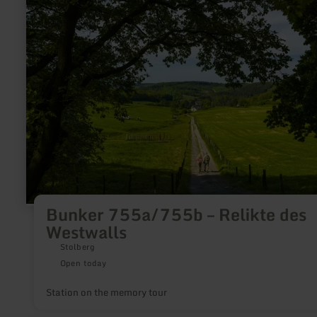
about:
Bunker
755a/755b
–
Relikte
des
Westwalls
Bunker 755a/755b – Relikte des
Westwalls
Stolberg
Open today
Station on the memory tour