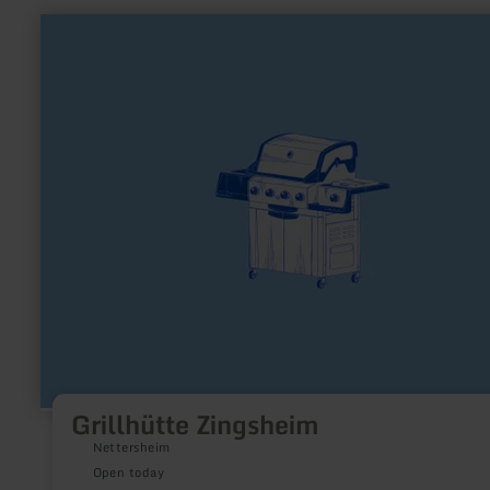
learn
more
about:
Grillhütte
Zingsheim
Grillhütte Zingsheim
Nettersheim
Open today