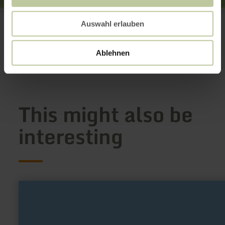
Rastplatz am Eifelsteig "Op em Demer" Dedenborn
Auf dem Demer (Eifelsteig Etappe 3)
Auswahl erlauben
52152 Simmerath-Dedenborn
Plan your arrival
Ablehnen
Show on map
This might also be
interesting
learn
more
about:
Dreifachwerk
Cafe