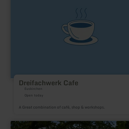
Dreifachwerk Cafe
Euskirchen
Open today
A Great combination of café, shop & workshops.
learn
more