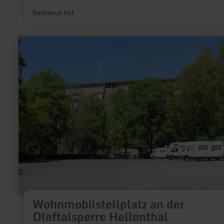
Barbecue hut
learn
more
about:
Wohnmobilstellplatz
an
der
Oleftalsperre
Hellenthal
Wohnmobilstellplatz an der
Oleftalsperre Hellenthal