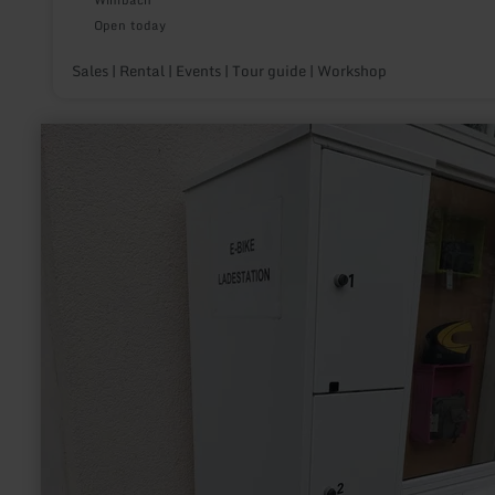
Wimbach
Open today
Sales | Rental | Events | Tour guide | Workshop
learn
more
about:
E-
Bike
Ladestation
Marktplatz
Neuerburg