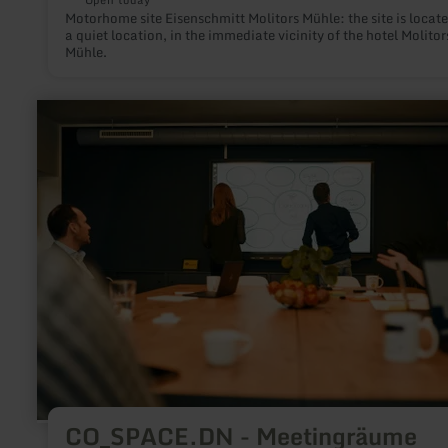
Open today
Motorhome site Eisenschmitt Molitors Mühle: the site is locate
a quiet location, in the immediate vicinity of the hotel Molitor
Mühle.
learn
more
about:
CO_SPACE.DN
-
Meetingräume
CO_SPACE.DN - Meetingräume