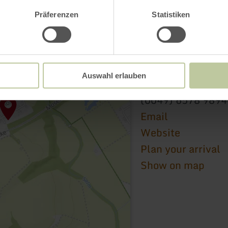
Präferenzen
Statistiken
Ortsgemeinde Salm
Im Neugarten 19 (A
Auswahl erlauben
54528 Salmtal
(0049) 6578 989
Email
Website
Plan your arrival
Show on map