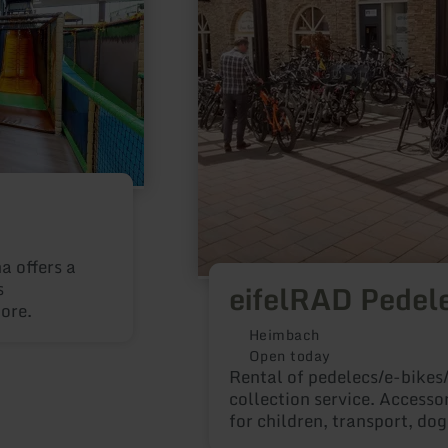
Vermietung
a offers a
s
eifelRAD Pedel
ore.
Heimbach
Open today
Rental of pedelecs/e-bikes
collection service. Accessor
for children, transport, dog
with navigation.