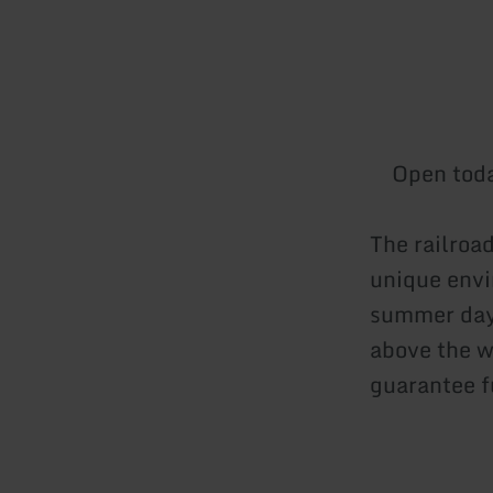
Open tod
The railroad
unique envi
summer days
above the wa
guarantee fu