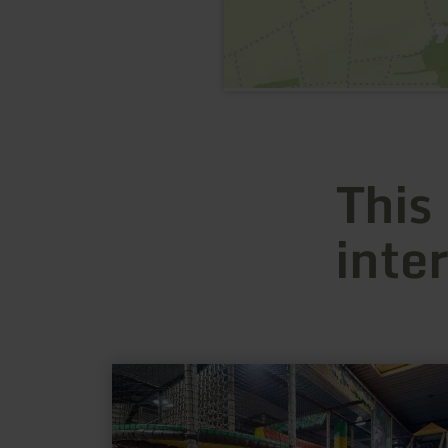
This
inte
learn
more
about:
Playarena