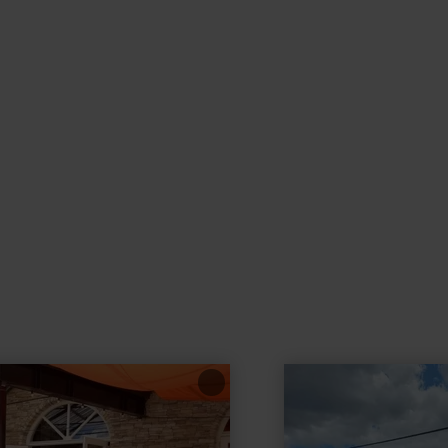
learn
more
about:
Spielplatz
Bolsdorf