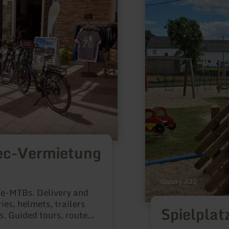
ec-Vermietung
/e-MTBs. Delivery and
ies, helmets, trailers
Spielplat
s. Guided tours, routes