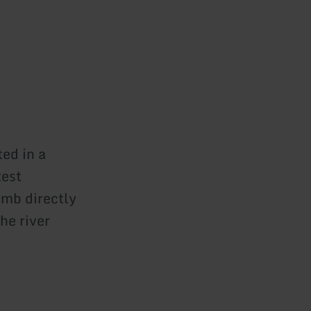
ted in a
test
imb directly
he river