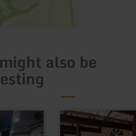
 might also be
resting
learn
more
about:
eifelRAD
Pedelec-