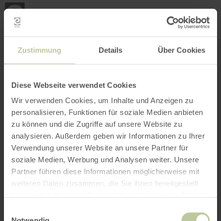
Loca
my
loca
Search location
Open filter
INTERACTIVE MAP
Zustimmung
Details
Über Cookies
Diese Webseite verwendet Cookies
Wir verwenden Cookies, um Inhalte und Anzeigen zu
personalisieren, Funktionen für soziale Medien anbieten
zu können und die Zugriffe auf unsere Website zu
analysieren. Außerdem geben wir Informationen zu Ihrer
Verwendung unserer Website an unsere Partner für
soziale Medien, Werbung und Analysen weiter. Unsere
Partner führen diese Informationen möglicherweise mit
weiteren Daten zusammen, die Sie ihnen bereitgestellt
haben oder die sie im Rahmen Ihrer Nutzung der Dienste
gesammelt haben.
Einwilligungsauswahl
Notwendig