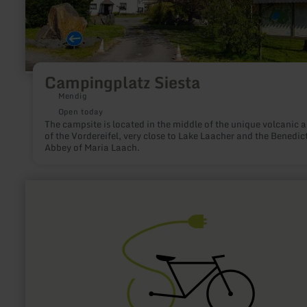
Campingplatz Siesta
Mendig
Open today
The campsite is located in the middle of the unique volcanic a
of the Vordereifel, very close to Lake Laacher and the Benedic
Abbey of Maria Laach.
learn
more
about:
E-
Bike
Ladestation
Daun