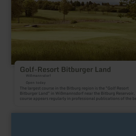
Golf-Resort Bitburger Land
Wißmannsdorf
Open today
The largest course in the Bitburg region is the "Golf Resort
Bitburger Land" in Wißmannsdorf near the Bitburg Reservoir.
course appears regularly in professional publications of the b
golf courses in Germany. The 18-hole course is the scene of m
golf tournaments.
learn
more
about:
Minigolf
Mühlenpark