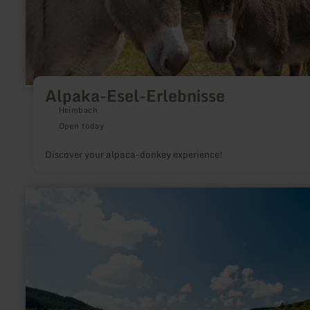
Alpaka-Esel-Erlebnisse
Heimbach
Open today
Discover your alpaca-donkey experience!
learn
more
about:
Kronenburger
See