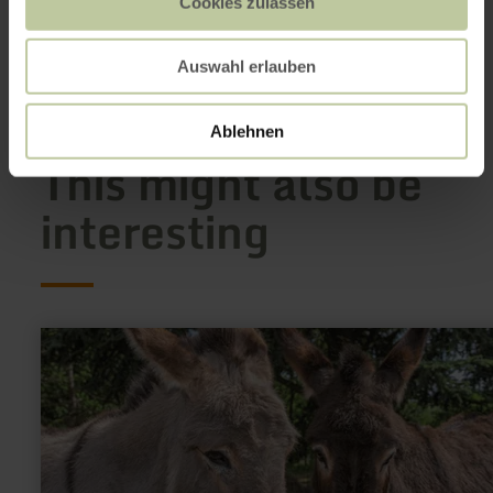
54608 Brandscheid
Cookies zulassen
Plan your arrival
Show on map
Auswahl erlauben
Ablehnen
This might also be
interesting
learn
more
about:
Alpaka-
Esel-
Erlebnisse