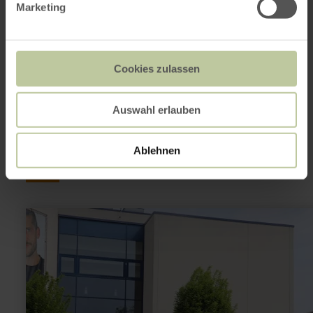
54608 Brandscheid
Marketing
Aankomst plannen
Op kaart weergeven
Cookies zulassen
Dit kan ook
Auswahl erlauben
interessant zijn
Ablehnen
meer
informatie
over:
Arena
Kreis
Düren