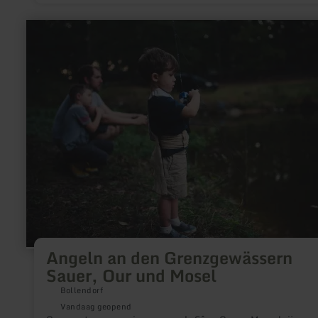
meer
informatie
over:
Angeln
an
den
Grenzgewässern
Sauer,
Our
und
Mosel
Angeln an den Grenzgewässern
Sauer, Our und Mosel
Bollendorf
Vandaag geopend