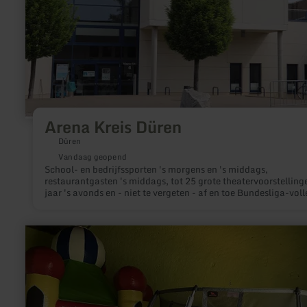
Arena Kreis Düren
Düren
Vandaag geopend
School- en bedrijfssporten 's morgens en 's middags,
restaurantgasten 's middags, tot 25 grote theatervoorstelling
jaar 's avonds en - niet te vergeten - af en toe Bundesliga-voll
De Arena Kreis Düren trekt jaarlijks meer dan 100.000 mense
shows van hoog niveau, culturele en concertevenementen en
internationale sportevenementen en zijn restaurant.
meer
informatie
over:
Indoor
Kinder
Spielscheune