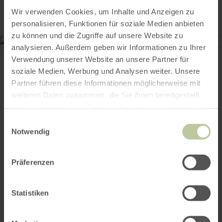
Wir verwenden Cookies, um Inhalte und Anzeigen zu
personalisieren, Funktionen für soziale Medien anbieten
zu können und die Zugriffe auf unsere Website zu
analysieren. Außerdem geben wir Informationen zu Ihrer
Kylltalbad Kordel
Kylltalbad 1
Verwendung unserer Website an unsere Partner für
54306 Kordel
soziale Medien, Werbung und Analysen weiter. Unsere
(0049) 65051308
Partner führen diese Informationen möglicherweise mit
Email
weiteren Daten zusammen, die Sie ihnen bereitgestellt
Website
haben oder die sie im Rahmen Ihrer Nutzung der Dienste
Plan your arrival
gesammelt haben.
Einwilligungsauswahl
Show on map
Notwendig
Präferenzen
This might also be
Statistiken
interesting