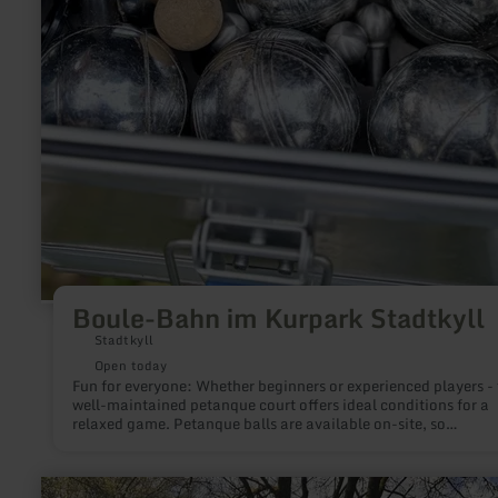
Boule-Bahn im Kurpark Stadtkyll
Stadtkyll
Open today
Fun for everyone: Whether beginners or experienced players - 
well-maintained petanque court offers ideal conditions for a
relaxed game. Petanque balls are available on-site, so
spontaneous games are always possible. A permanently instal
score board ensures clarity and excitement.
learn