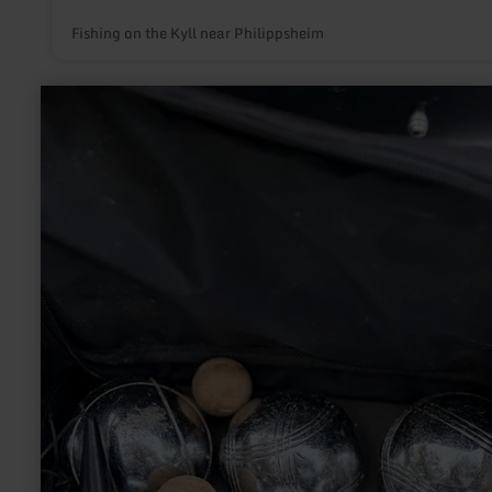
Fishing on the Kyll near Philippsheim
learn
more
about:
Boule-
Bahn
im
Kurpark
Stadtkyll