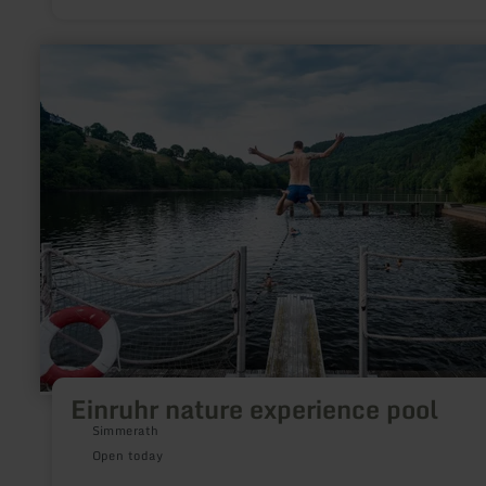
learn
more
about:
Einruhr
nature
experience
pool
Einruhr nature experience pool
Simmerath
Open today