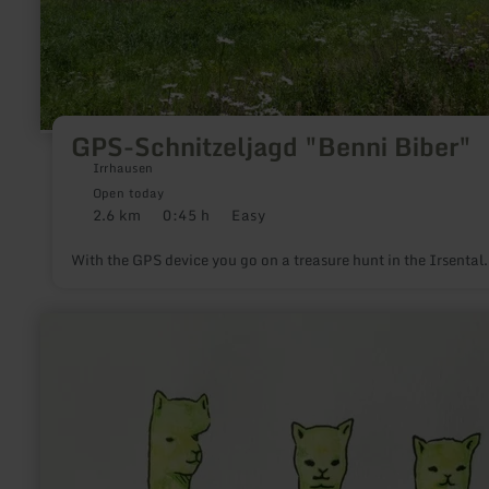
GPS-Schnitzeljagd "Benni Biber"
Irrhausen
Open today
2.6 km
0:45 h
Easy
Distance:
Duration:
Difficulty:
With the GPS device you go on a treasure hunt in the Irsental.
learn
more
about:
Sandras
Eifler
Alpakas