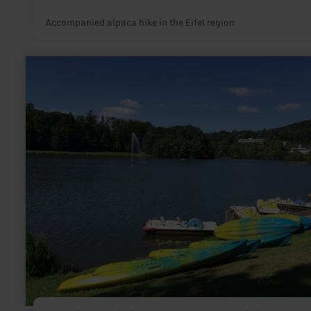
Accompanied alpaca hike in the Eifel region
learn
more
about:
Tretboot
fahren
Stausee
Bitburg
-
Biersdorf
am
See