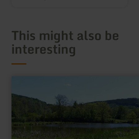
This might also be
interesting
learn
more
about:
GPS-
Schnitzeljagd
"Benni
Biber"