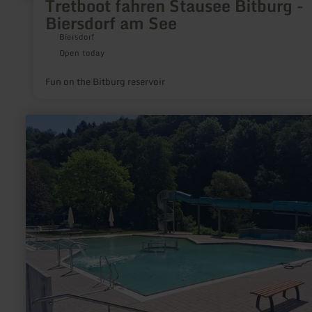
Tretboot fahren Stausee Bitburg -
Biersdorf am See
Biersdorf
Open today
Fun on the Bitburg reservoir
learn
more
about:
open
air
swimming
pool
Kyllburg