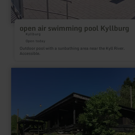
open air swimming pool Kyllburg
Kyllburg
Open today
Outdoor pool with a sunbathing area near the Kyll River.
Accessible.
learn
more
about:
Stausee
Willwerath