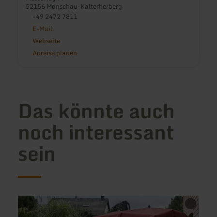
52156 Monschau-Kalterherberg
+49 2472 7811
E-Mail
Webseite
Anreise planen
Das könnte auch
noch interessant
sein
mehr
mehr
erfahren
erfah
zu:
zu: