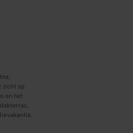
hte,
 zicht op
os en het
dakterras,
lievakantie.