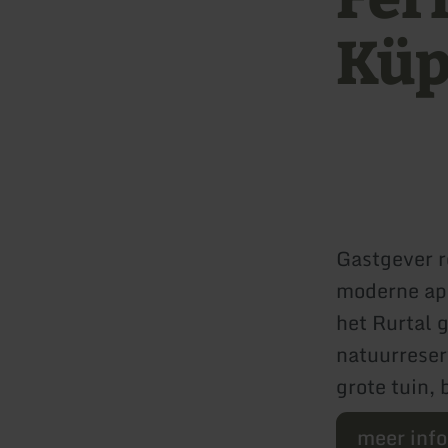
Küp
Gastgever r
moderne app
het Rurtal 
natuurreser
grote tuin,
meer inf