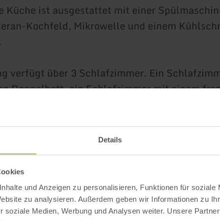
 Küche ist ausgestattet mit einer Spülmaschin
Ceran-Kochfeld, Mikrowelle und einem Kühlsch
.
 verfügt über 3 Schlafzimmer. Ein Schlafzimm
n Doppelbett, ein Schlafzimmer mit einem fra
n Schlafzimmer mit einem Einzelbett. Alle Sch
ber SAT-TV.
Details
verfügt über ein WC, eine Dusche, eine Badew
großen Waschtisch.
Cookies
nhalte und Anzeigen zu personalisieren, Funktionen für soziale
Balkon ist ausgestattet mit Gartenmöbeln.
Website zu analysieren. Außerdem geben wir Informationen zu I
r soziale Medien, Werbung und Analysen weiter. Unsere Partner