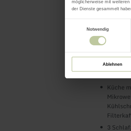
möglicherweise mit weiteren
Stellplätze
der Dienste gesammelt habe
Einwilligungsauswahl
Ein Parkpla
Notwendig
Ausst
Ablehnen
Wohnzim
Küche mi
Mikrowel
Kühlschr
Filterka
3 Schlaf