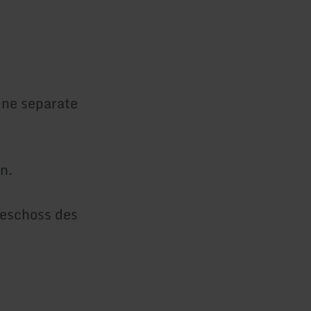
ine separate
n.
geschoss des