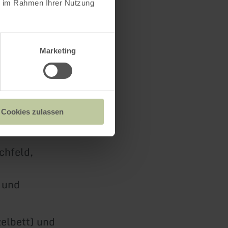
ie im Rahmen Ihrer Nutzung
Marketing
Cookies zulassen
chfeld,
 und
zelbett) und