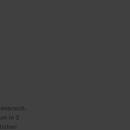
genbroich.
um in 3
glichen