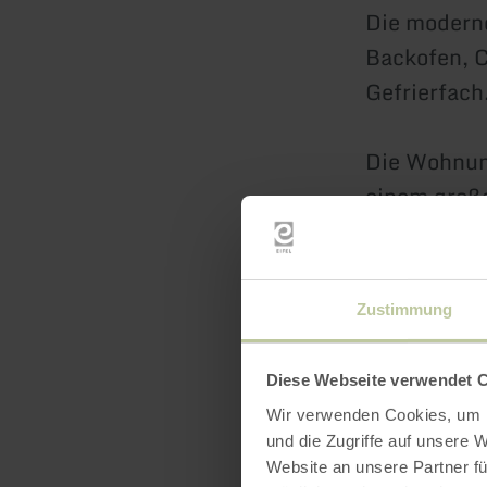
Die moderne
Backofen, 
Gefrierfach
Die Wohnung
einem große
Bett und ei
verfügen ü
Zustimmung
Das Bad im 
über einen 
Diese Webseite verwendet 
Wir verwenden Cookies, um I
Der kleine 
und die Zugriffe auf unsere 
Website an unsere Partner fü