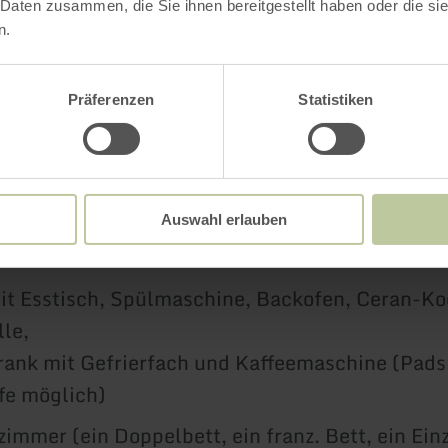
 Daten zusammen, die Sie ihnen bereitgestellt haben oder die s
 für Fahrräder sind vorhanden.
n.
tz ist vorhanden.
Präferenzen
Statistiken
attung
Auswahl erlauben
mer mit SAT-TV
t Esstisch, Spülmaschine, Backofen, Ceran-Ko
le,
ank mit Gefrierfach und Kaffeemaschine (Pads
ffe möglich)
zimmer (ein Doppelbett, ein franz. Bett, ein Ein