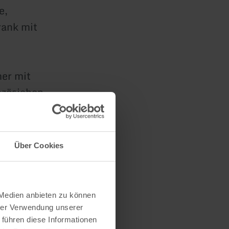
e,
rank mit
er mit
nzösichen
lafzimmer
Über Cookies
anne und
 Medien anbieten zu können
hrer Verwendung unserer
 führen diese Informationen