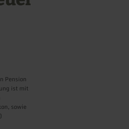
en Pension
ung ist mit
n
kon, sowie
)