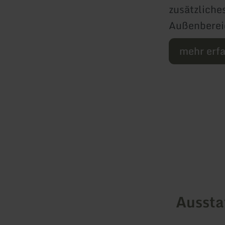
zusätzliche
Außenbereic
mehr erf
Ausst