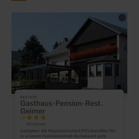
mehr
mehr
erfahren
erfah
zu:
zu:
Gasthaus-
Ferie
Pension-
am
Rest.
Äppel
Geimer
GASTHOF
F
Gasthaus-Pension-Rest.
Geimer
G
P
W
u
Plütscheid
U
Gastgeber der Regionalmarke EIFELGenießen Sie
H
in unserem Familienbetrieb die bekannt gute