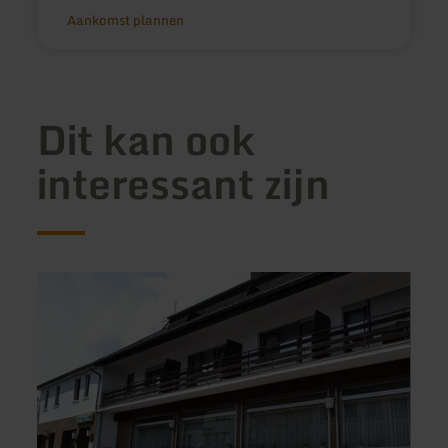
Aankomst plannen
Dit kan ook
interessant zijn
meer
meer
informatie
inform
over:
over:
Hotel
Camp
Eifelhof
Relle
Weina
Mühl